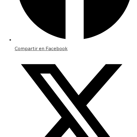
Compartir en Facebook
Opens
in
a
new
window