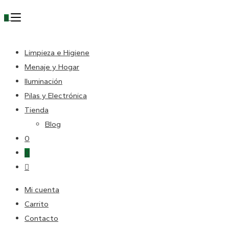
Escape
0
para
cerrar
DE
el
Limpieza e Higiene
panel
Menaje y Hogar
LA
de
Iluminación
búsqueda.
Pilas y Electrónica
Tienda
WEB
Blog
0
0
Alternar
búsqueda
Mi cuenta
de
Carrito
la
Contacto
web