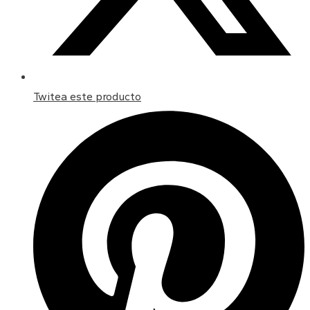
Twitea este producto
Opens
in
a
new
window