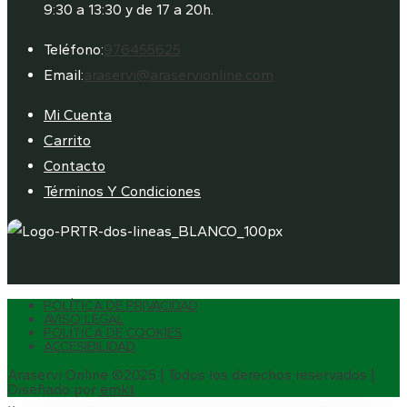
9:30 a 13:30 y de 17 a 20h.
Se
Teléfono:
976455625
abre
Se
Email:
araservi@araservionline.com
en
abre
Mi Cuenta
tu
en
Carrito
aplicación
tu
Contacto
aplicación
Términos Y Condiciones
POLÍTICA DE PRIVACIDAD
AVISO LEGAL
POLÍTICA DE COOKIES
ACCESIBILIDAD
Araservi Online ©2025 | Todos los derechos reservados |
Diseñado por
emkt