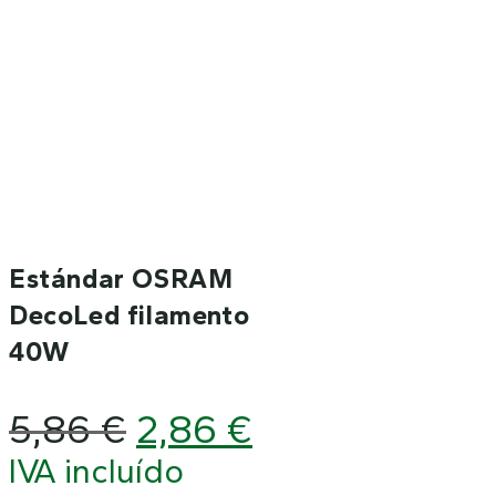
Estándar OSRAM
DecoLed filamento
40W
El
El
5,86
€
2,86
€
precio
precio
IVA incluído