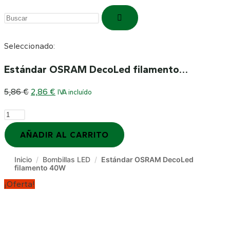
Buscar
en
esta
Seleccionado:
web
Estándar OSRAM DecoLed filamento…
El
El
5,86
€
2,86
€
IVA incluído
precio
precio
Estándar
original
actual
OSRAM
era:
es:
AÑADIR AL CARRITO
DecoLed
5,86 €.
2,86 €.
filamento
Inicio
/
Bombillas LED
/
Estándar OSRAM DecoLed
filamento 40W
40W
¡Oferta!
cantidad