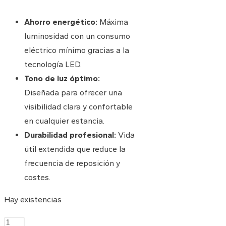
original
actual
era:
es:
Ahorro energético:
Máxima
5,86 €.
2,86 €.
luminosidad con un consumo
eléctrico mínimo gracias a la
tecnología LED.
Tono de luz óptimo:
Diseñada para ofrecer una
visibilidad clara y confortable
en cualquier estancia.
Durabilidad profesional:
Vida
útil extendida que reduce la
frecuencia de reposición y
costes.
Hay existencias
Estándar