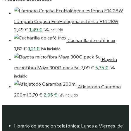
Lámpara Cegasa EcoHalógena esférica E14 28W
El
El
2,49
€
1,49
€
IVA incluído
precio
precio
Cucharilla de café inox
original
actual
El
El
1,82
€
1,21
€
IVA incluído
era:
es:
precio
precio
Bayeta
2,49 €.
1,49 €.
original
actual
El
El
microfibra Maya 300G pack 5u
7,09
€
5,75
€
IVA
era:
es:
precio
precio
incluído
1,82 €.
1,21 €.
original
actual
Aflojatodo Caramba
era:
es:
El
El
200ml
3,70
€
2,95
€
IVA incluído
7,09 €.
5,75 €.
precio
precio
Araservi, venta y distribución de productos de
original
actual
limpieza, droguería e iluminación desde 1988
era:
es:
Horario de atención telefónica: Lunes a Viernes, de
3,70 €.
2,95 €.