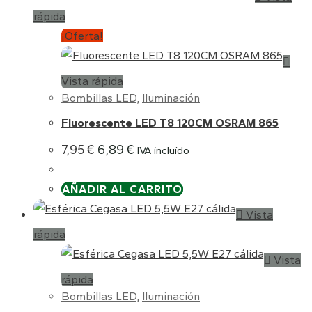
rápida
¡Oferta!
Vista rápida
Bombillas LED
,
Iluminación
Fluorescente LED T8 120CM OSRAM 865
El
El
7,95
€
6,89
€
IVA incluído
precio
precio
original
actual
era:
es:
AÑADIR AL CARRITO
7,95 €.
6,89 €.
Vista
rápida
Vista
rápida
Bombillas LED
,
Iluminación