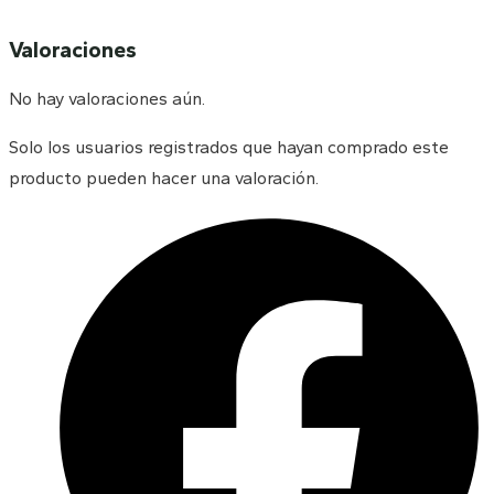
Valoraciones
No hay valoraciones aún.
Solo los usuarios registrados que hayan comprado este
producto pueden hacer una valoración.
Opens
in
a
new
window