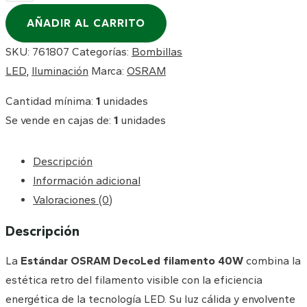
OSRAM
AÑADIR AL CARRITO
DecoLed
filamento
SKU:
761807
Categorías:
Bombillas
40W
LED
,
Iluminación
Marca:
OSRAM
cantidad
Cantidad mínima:
1
unidades
Se vende en cajas de:
1
unidades
Descripción
Información adicional
Valoraciones (0)
Descripción
La
Estándar OSRAM DecoLed filamento 40W
combina la
estética retro del filamento visible con la eficiencia
energética de la tecnología LED. Su luz cálida y envolvente