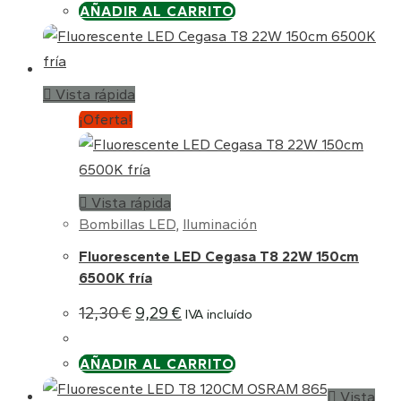
AÑADIR AL CARRITO
Vista rápida
¡Oferta!
Vista rápida
Bombillas LED
,
Iluminación
Fluorescente LED Cegasa T8 22W 150cm
6500K fría
El
El
12,30
€
9,29
€
IVA incluído
precio
precio
original
actual
era:
es:
AÑADIR AL CARRITO
12,30 €.
9,29 €.
Vista