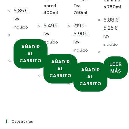
pared
Tea
a 750ml
5,85
€
400ml
750ml
IVA
6,88
€
5,49
€
7,19
€
incluído
5,25
€
5,90
€
IVA
IVA
incluído
IVA
incluído
AÑADIR
incluído
AL
CARRITO
AÑADIR
LEER
AL
AÑADIR
MÁS
CARRITO
AL
CARRITO
Categorías