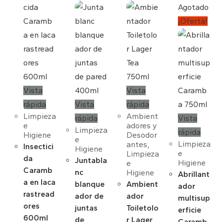
Agotado
¡Oferta!
Vista
Vista
rápida
Vista
rápida
Limpieza
Ambient
rápida
Vista
e
adores y
Limpieza
rápida
Higiene
Desodor
e
Limpieza
antes
,
Insectici
Higiene
e
Limpieza
da
Juntabla
Higiene
e
Caramb
nc
Higiene
Abrillant
a en laca
blanque
Ambient
ador
rastread
ador de
ador
multisup
ores
juntas
Toiletolo
erficie
600ml
de
r Lager
Caramb