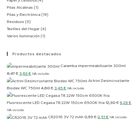
Papel y celulosa
(4)
Pilas Alcalinas
(1)
Pilas y Electrónica
(19)
Residuos
(5)
Textiles del Hogar
(4)
Varios iluminación
(1)
Productos destacados
Caramba impermeabilizante 300ml
6,47
€
3,63
€
IVA incluído
Actrini Desincrustante
Biodex WC 750ml
4,60
€
3,45
€
IVA incluído
Fluorescente LED Cegasa T8 22W 150cm 6500K fría
12,30
€
9,29
€
IVA incluído
CR2016 3V 72 mAh
0,59
€
0,51
€
IVA incluído