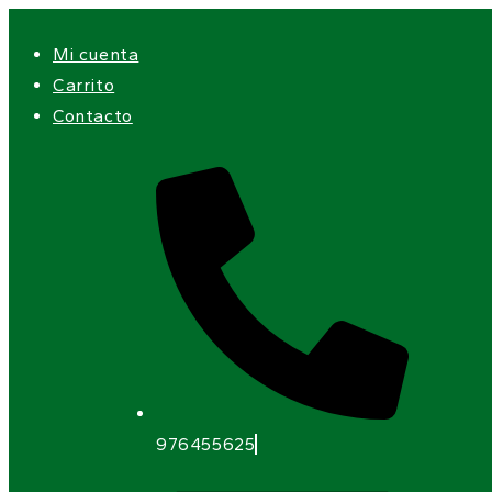
Mi cuenta
Carrito
Contacto
976455625