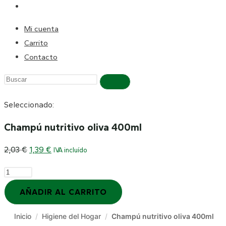
Mi cuenta
Carrito
Contacto
Seleccionado:
Champú nutritivo oliva 400ml
2,03
€
1,39
€
IVA incluído
AÑADIR AL CARRITO
Inicio
/
Higiene del Hogar
/
Champú nutritivo oliva 400ml