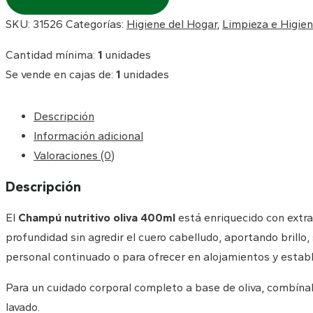
SKU:
31526
Categorías:
Higiene del Hogar
,
Limpieza e Higie
Cantidad mínima:
1
unidades
Se vende en cajas de:
1
unidades
Descripción
Información adicional
Valoraciones (0)
Descripción
El
Champú nutritivo oliva 400ml
está enriquecido con extrac
profundidad sin agredir el cuero cabelludo, aportando brillo
personal continuado o para ofrecer en alojamientos y establ
Para un cuidado corporal completo a base de oliva, combína
lavado.