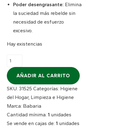
Poder desengrasante:
Elimina
la suciedad más rebelde sin
necesidad de esfuerzo
excesivo.
Hay existencias
Gel
oliva
600ml
AÑADIR AL CARRITO
cantidad
SKU:
31525
Categorías:
Higiene
del Hogar
,
Limpieza e Higiene
Marca:
Babaria
Cantidad mínima:
1
unidades
Se vende en cajas de:
1
unidades