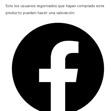
Solo los usuarios registrados que hayan comprado este
producto pueden hacer una valoración.
Opens
in
a
new
window