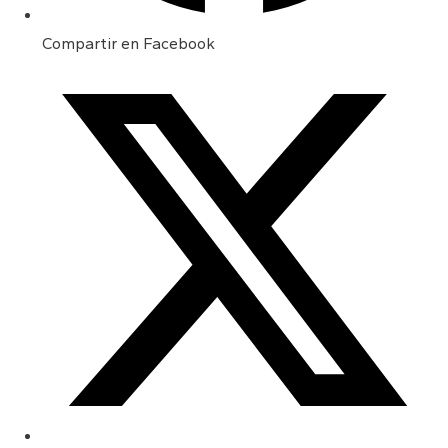
Compartir en Facebook
Opens
in
a
new
window