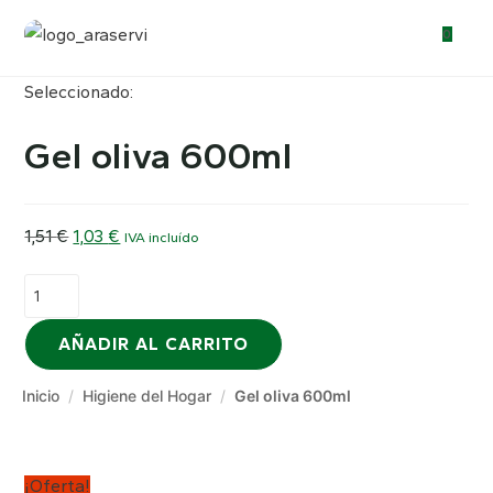
0
Seleccionado:
Gel oliva 600ml
El
El
1,51
€
1,03
€
IVA incluído
precio
precio
Gel
original
actual
oliva
era:
es:
600ml
AÑADIR AL CARRITO
1,51 €.
1,03 €.
cantidad
Inicio
/
Higiene del Hogar
/
Gel oliva 600ml
¡Oferta!