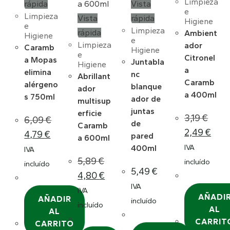
Limpieza
rápida
Vista
e
Limpieza
Vista
rápida
Higiene
e
Limpieza
rápida
Ambient
Higiene
e
Limpieza
ador
Caramb
Higiene
e
Citronel
a Mopas
Juntabla
Higiene
a
elimina
nc
Abrillant
Caramb
alérgeno
blanque
ador
a 400ml
s 750ml
ador de
multisup
juntas
erficie
3,19
€
6,09
€
de
Caramb
El
El
El
El
2,49
€
4,79
€
pared
precio
preci
a 600ml
precio
precio
original
actua
original
actual
IVA
400ml
IVA
era:
es:
era:
es:
3,19 €.
2,49 €
6,09 €.
4,79 €.
5,89
€
incluído
incluído
5,49
€
El
El
4,80
€
precio
precio
original
actual
IVA
IVA
era:
es:
AÑADI
AÑADIR
5,89 €.
4,80 €.
incluído
incluído
AL
AL
CARRIT
CARRITO