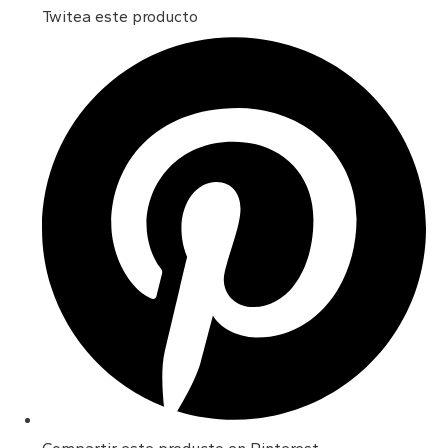
Twitea este producto
Opens
in
a
new
window