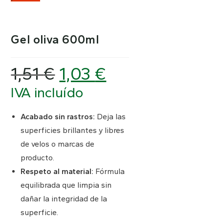
Gel oliva 600ml
1,51
€
1,03
€
El
El
precio
precio
original
actual
IVA incluído
era:
es:
1,51 €.
1,03 €.
Acabado sin rastros:
Deja las
superficies brillantes y libres
de velos o marcas de
producto.
Respeto al material:
Fórmula
equilibrada que limpia sin
dañar la integridad de la
superficie.