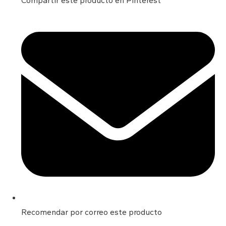
Compartir este producto en Pinterest
Opens
in
a
new
window
Recomendar por correo este producto