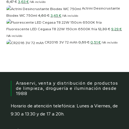
El
El
6,47
€
3,63
€
IVA incluído
Actrini Desincrustante
precio
precio
El
El
Biodex WC 750ml
4,60
€
3,45
€
original
actual
IVA incluído
precio
precio
era:
es:
El
El
Fluorescente LED Cegasa T8 22W 150cm 6500K fría
12,30
€
9,29
€
original
actual
6,47 €.
3,63 €.
precio
pre
IVA incluído
era:
es:
El
El
CR2016 3V 72 mAh
0,59
€
0,51
€
IVA incluído
original
act
4,60 €.
3,45 €.
precio
precio
era:
es:
original
actual
12,30 €.
9,29
era:
es:
0,59 €.
0,51 €.
Araservi, venta y distribución de productos
de limpieza, droguería e iluminación desde
1988
Horario de atención telefónica: Lunes a Viernes, de
9:30 a 13:30 y de 17 a 20h.