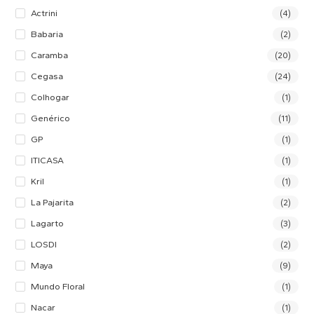
Actrini
(4)
Babaria
(2)
Caramba
(20)
Cegasa
(24)
Colhogar
(1)
Genérico
(11)
GP
(1)
ITICASA
(1)
Kril
(1)
La Pajarita
(2)
Lagarto
(3)
LOSDI
(2)
Maya
(9)
Mundo Floral
(1)
Nacar
(1)