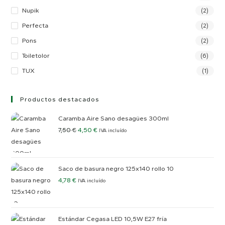
Nupik
(2)
Perfecta
(2)
Pons
(2)
Toiletolor
(6)
TUX
(1)
Productos destacados
Caramba Aire Sano desagües 300ml
7,50
€
4,50
€
IVA incluído
Saco de basura negro 125x140 rollo 10
4,78
€
IVA incluído
Estándar Cegasa LED 10,5W E27 fría