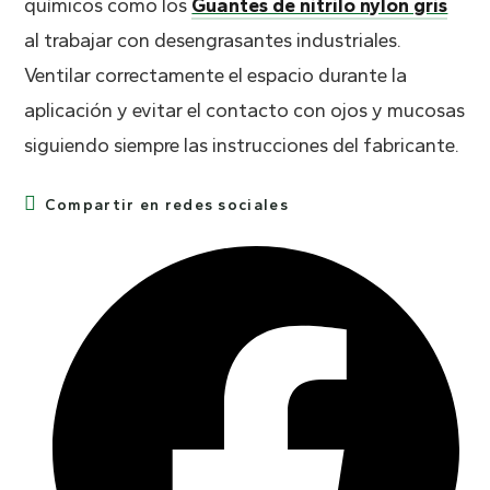
químicos como los
Guantes de nitrilo nylon gris
al trabajar con desengrasantes industriales.
Ventilar correctamente el espacio durante la
aplicación y evitar el contacto con ojos y mucosas
siguiendo siempre las instrucciones del fabricante.
Compartir
Compartir en redes sociales
este
contenido
Se
abre
en
una
nueva
ventana