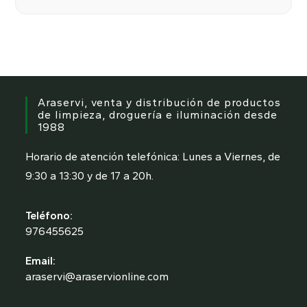
Araservi, venta y distribución de productos
de limpieza, droguería e iluminación desde
1988
Horario de atención telefónica: Lunes a Viernes, de
9:30 a 13:30 y de 17 a 20h.
Teléfono:
976455625
Se
Email:
abre
araservi@araservionline.com
Se
en
abre
tu
en