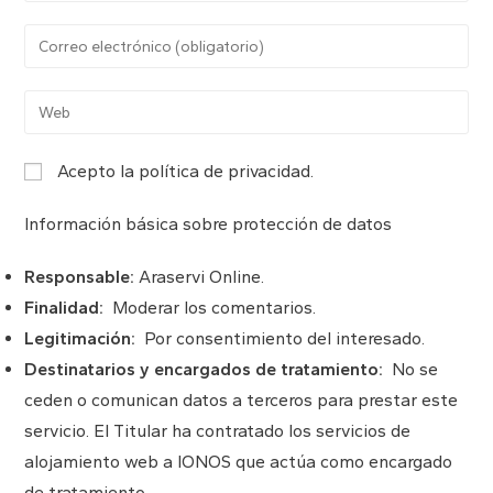
nombre
Introduce
o
tu
nombre
dirección
Introduce
de
de
la
usuario
correo
URL
para
Acepto la política de privacidad.
electrónico
de
comentar
para
tu
Información básica sobre protección de datos
comentar
web
(opcional)
Responsable:
Araservi Online.
Finalidad:
Moderar los comentarios.
Legitimación:
Por consentimiento del interesado.
Destinatarios y encargados de tratamiento:
No se
ceden o comunican datos a terceros para prestar este
servicio. El Titular ha contratado los servicios de
alojamiento web a IONOS que actúa como encargado
de tratamiento.