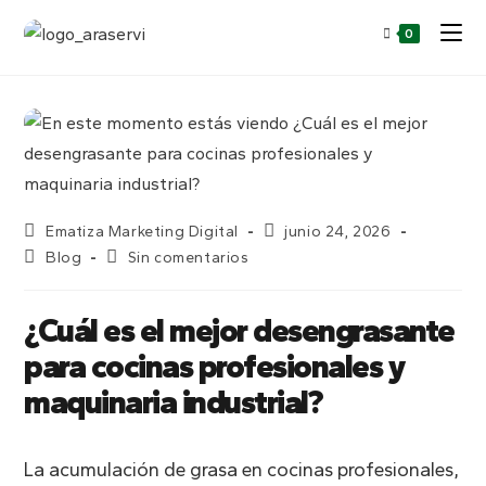
0
Autor
Publicación
Ematiza Marketing Digital
junio 24, 2026
de
de
Categoría
Comentarios
Blog
Sin comentarios
la
la
de
de
entrada:
entrada:
la
la
entrada:
entrada:
¿Cuál es el mejor desengrasante
para cocinas profesionales y
maquinaria industrial?
La acumulación de grasa en cocinas profesionales,