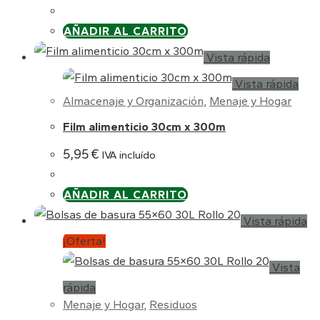
AÑADIR AL CARRITO
Vista rápida
Vista rápida
Almacenaje y Organización
,
Menaje y Hogar
Film alimenticio 30cm x 300m
5,95
€
IVA incluído
AÑADIR AL CARRITO
Vista rápida
¡Oferta!
Vista
rápida
Menaje y Hogar
,
Residuos