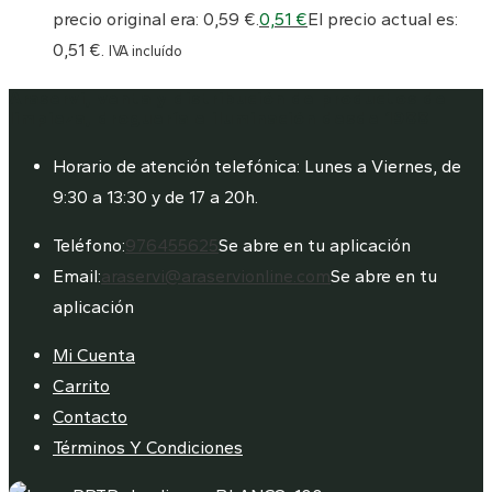
precio original era: 0,59 €.
0,51
€
El precio actual es:
0,51 €.
IVA incluído
Araservi, venta y distribución de productos de
limpieza, droguería e iluminación desde 1988
Horario de atención telefónica: Lunes a Viernes, de
9:30 a 13:30 y de 17 a 20h.
Teléfono:
976455625
Se abre en tu aplicación
Email:
araservi@araservionline.com
Se abre en tu
aplicación
Mi Cuenta
Carrito
Contacto
Términos Y Condiciones