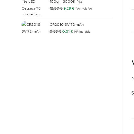
150cm 6500K fría
12,30
€
9,29
€
IVA incluído
CR2016 3V 72 mAh
0,59
€
0,51
€
IVA incluído
N
S