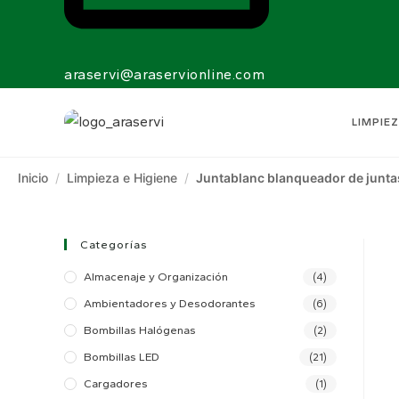
araservi@araservionline.com
LIMPIEZ
Inicio
/
Limpieza e Higiene
/
Juntablanc blanqueador de junta
Categorías
Almacenaje y Organización
(4)
Ambientadores y Desodorantes
(6)
Bombillas Halógenas
(2)
Bombillas LED
(21)
Cargadores
(1)