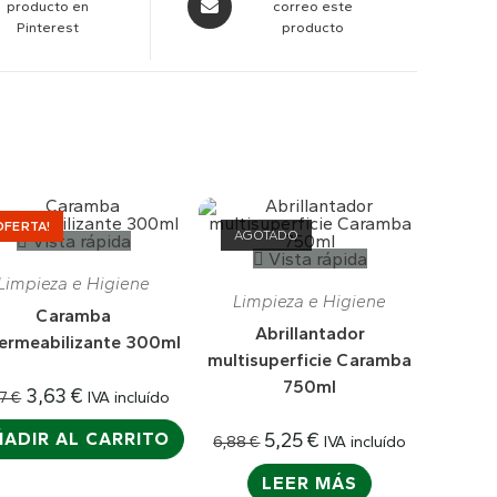
producto en
correo este
Pinterest
producto
OFERTA!
AGOTADO
Vista rápida
Vista rápida
Limpieza e Higiene
Limpieza e Higiene
Caramba
Abrillantador
ermeabilizante 300ml
multisuperficie Caramba
750ml
3,63
€
IVA incluído
47
€
ADIR AL CARRITO
5,25
€
IVA incluído
6,88
€
LEER MÁS