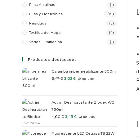
Pilas Alcalinas
(1)
Pilas y Electrónica
(19)
Residuos
(5)
Textiles del Hogar
(4)
Varios iluminación
(1)
Productos destacados
S
d
Caramba impermeabilizante 300ml
6,47
€
3,63
€
IVA incluído
P
A
Actrini Desincrustante Biodex WC
750ml
4,60
€
3,45
€
IVA incluído
Fluorescente LED Cegasa T8 22W