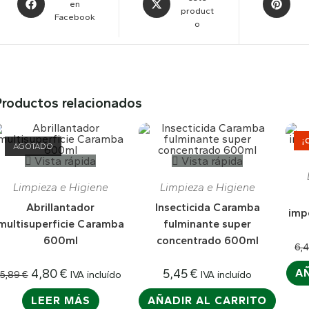
en
product
Facebook
o
Productos relacionados
¡
AGOTADO
Vista rápida
Vista rápida
Limpieza e Higiene
Limpieza e Higiene
Abrillantador
Insecticida Caramba
imp
multisuperficie Caramba
fulminante super
600ml
concentrado 600ml
6,
4,80
€
5,45
€
AÑ
IVA incluído
IVA incluído
5,89
€
LEER MÁS
AÑADIR AL CARRITO