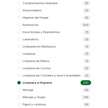
Complementos limpieza
(5)
Desechables
(2)
Higiene del Hogar
(3)
Iluminación
(24)
Insecticidas y Repelentes
(1)
Lavandería
(3)
Limpiadores Multiusos
(1)
Limpieza
(7)
Limpieza de Baños
(1)
Limpieza de Cocina
(3)
Limpieza de Cristales y Acero Inoxidable
(2)
Limpieza e Higiene
(55)
Menaje
(4)
Menaje y Hogar
(19)
Papel y celulosa
(4)