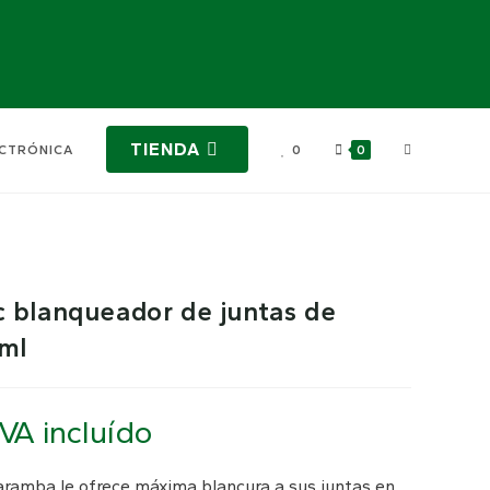
TIENDA
ECTRÓNICA
0
0
 blanqueador de juntas de
ml
IVA incluído
ramba le ofrece máxima blancura a sus juntas en