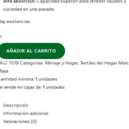
Alta absorción:
Capacidad superior para retener líquidos y
suciedad en una pasada.
ay existencias
ayeta
icrofibra
aya
AÑADIR AL CARRITO
00G
SKU:
7019
Categorías:
Menaje y Hogar
,
Textiles del Hogar
Marc
ack
u
Maya
antidad
antidad mínima:
1
unidades
e vende en cajas de:
1
unidades
Descripción
Información adicional
Valoraciones (0)