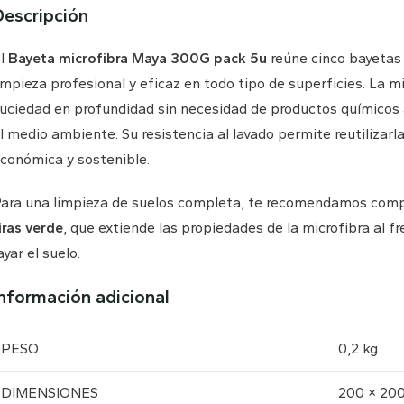
Descripción
l
Bayeta microfibra Maya 300G pack 5u
reúne cinco bayetas 
impieza profesional y eficaz en todo tipo de superficies. La mi
uciedad en profundidad sin necesidad de productos químicos a
l medio ambiente. Su resistencia al lavado permite reutilizarl
conómica y sostenible.
ara una limpieza de suelos completa, te recomendamos com
iras verde
, que extiende las propiedades de la microfibra al 
ayar el suelo.
Información adicional
PESO
0,2 kg
DIMENSIONES
200 × 200