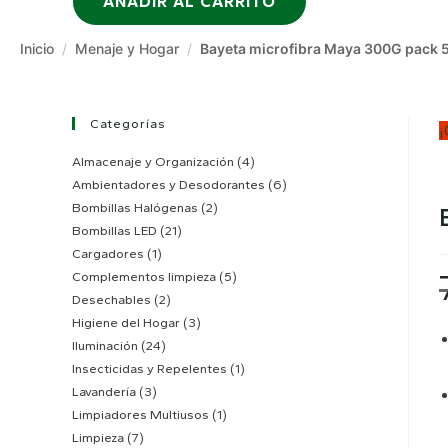
AÑADIR AL CARRITO
7,09 €.
5,75 €.
300G
Inicio
/
Menaje y Hogar
/
Bayeta microfibra Maya 300G pack 
pack
5u
cantidad
Categorías
¡
Almacenaje y Organización
(4)
Ambientadores y Desodorantes
(6)
Bombillas Halógenas
(2)
Bombillas LED
(21)
Cargadores
(1)
Complementos limpieza
(5)
Desechables
(2)
Higiene del Hogar
(3)
Iluminación
(24)
Insecticidas y Repelentes
(1)
Lavandería
(3)
Limpiadores Multiusos
(1)
Limpieza
(7)