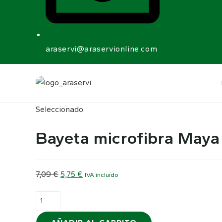
araservi@araservionline.com
Seleccionado:
Bayeta microfibra May
El
El
7,09
€
5,75
€
IVA incluído
precio
precio
Bayeta
original
actual
microfibra
era:
es:
Maya