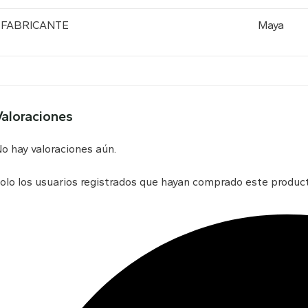
FABRICANTE
Maya
Valoraciones
o hay valoraciones aún.
olo los usuarios registrados que hayan comprado este produc
Opens
in
a
new
window