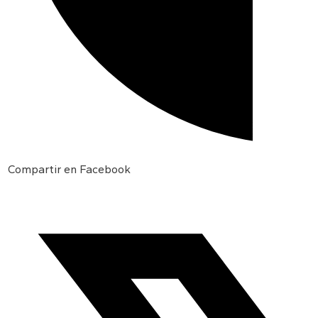
Compartir en Facebook
Opens
in
a
new
window