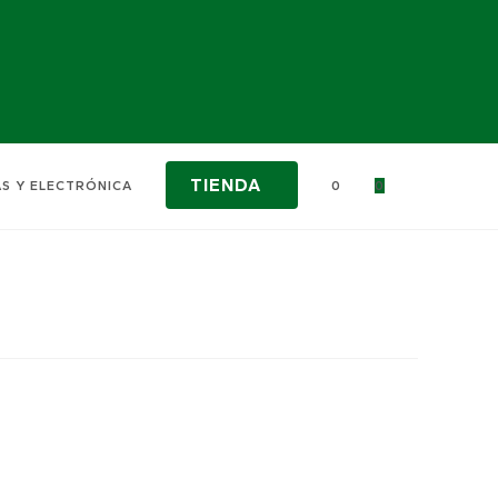
TIENDA
ALTERNAR
AS Y ELECTRÓNICA
0
0
BÚSQUED
DE
LA