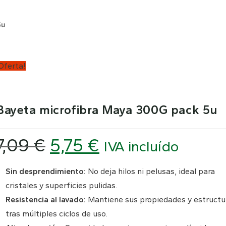
5u
Oferta!
Bayeta microfibra Maya 300G pack 5u
7,09
€
5,75
€
El
El
IVA incluído
precio
precio
original
actual
era:
es:
7,09 €.
5,75 €.
Sin desprendimiento:
No deja hilos ni pelusas, ideal para
cristales y superficies pulidas.
Resistencia al lavado:
Mantiene sus propiedades y estructu
tras múltiples ciclos de uso.