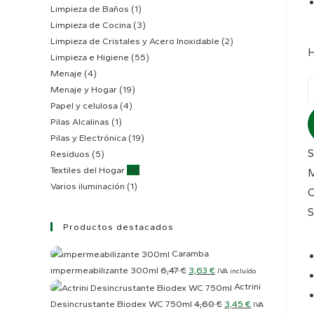
Limpieza de Baños
(1)
Limpieza de Cocina
(3)
Limpieza de Cristales y Acero Inoxidable
(2)
H
Limpieza e Higiene
(55)
Menaje
(4)
B
Menaje y Hogar
(19)
m
Papel y celulosa
(4)
M
Pilas Alcalinas
(1)
3
Pilas y Electrónica
(19)
Residuos
(5)
p
Textiles del Hogar
(4)
5
Varios iluminación
(1)
c
C
S
Productos destacados
Caramba
El
El
impermeabilizante 300ml
6,47
€
3,63
€
IVA incluído
Actrini
precio
precio
El
El
Desincrustante Biodex WC 750ml
4,60
€
3,45
€
original
actual
IVA