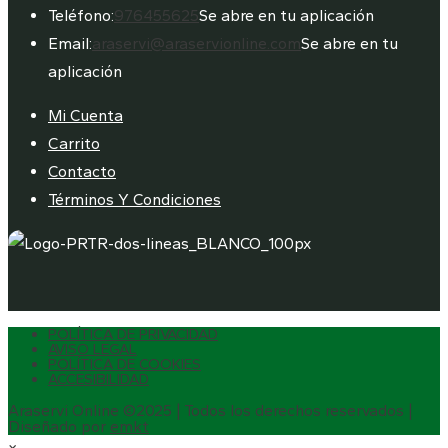
Teléfono:
976455625
Se abre en tu aplicación
Email:
araservi@araservionline.com
Se abre en tu
aplicación
Mi Cuenta
Carrito
Contacto
Términos Y Condiciones
POLÍTICA DE PRIVACIDAD
AVISO LEGAL
POLÍTICA DE COOKIES
ACCESIBILIDAD
Araservi Online ©2025 | Todos los derechos reservados |
Diseñado por
emkt