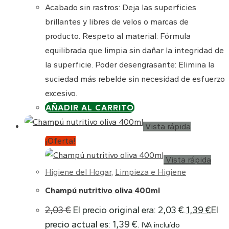
Acabado sin rastros: Deja las superficies
brillantes y libres de velos o marcas de
producto. Respeto al material: Fórmula
equilibrada que limpia sin dañar la integridad de
la superficie. Poder desengrasante: Elimina la
suciedad más rebelde sin necesidad de esfuerzo
excesivo.
AÑADIR AL CARRITO
Vista rápida
¡Oferta!
Vista rápida
Higiene del Hogar
,
Limpieza e Higiene
Champú nutritivo oliva 400ml
2,03
€
El precio original era: 2,03 €.
1,39
€
El
precio actual es: 1,39 €.
IVA incluído