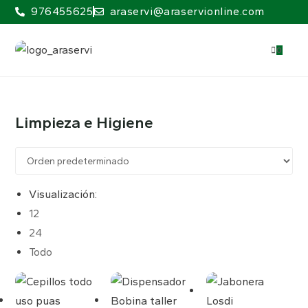
976455625
araservi@araservionline.com
0
Limpieza e Higiene
Visualización:
12
24
Todo