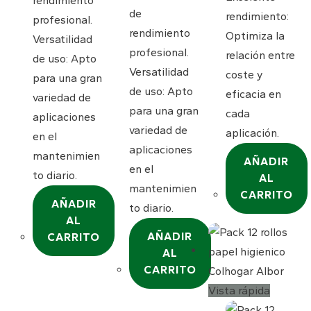
rendimiento
de
rendimiento:
profesional.
rendimiento
Optimiza la
Versatilidad
profesional.
relación entre
de uso: Apto
Versatilidad
coste y
para una gran
de uso: Apto
eficacia en
variedad de
para una gran
cada
aplicaciones
variedad de
aplicación.
en el
aplicaciones
mantenimien
AÑADIR
en el
to diario.
AL
mantenimien
CARRITO
AÑADIR
to diario.
AL
AÑADIR
CARRITO
AL
CARRITO
Vista rápida