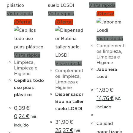
Vista rápida
Vista rápida
Vista rápida
¡Oferta!
¡Oferta!
¡Oferta!
Vista rápida
Complement
os limpieza
,
Vista rápida
Limpieza e
Limpieza
,
Higiene
Vista rápida
Limpieza e
Jabonera
Complement
Higiene
os limpieza
,
Losdi
Cepillos todo
Limpieza e
uso puas
Higiene
17,80
€
Dispensador
plástico
14,76
€
IVA
Bobina taller
incluído
0,39
€
suelo LOSDI
0,24
€
IVA
31,90
€
Calidad
incluído
25,37
€
IVA
garantizada: