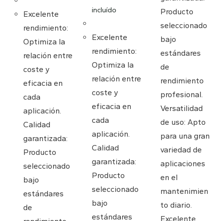
incluído
Producto
Excelente
seleccionado
rendimiento:
Excelente
bajo
Optimiza la
rendimiento:
estándares
relación entre
Optimiza la
de
coste y
relación entre
rendimiento
eficacia en
coste y
profesional.
cada
eficacia en
Versatilidad
aplicación.
cada
de uso: Apto
Calidad
aplicación.
para una gran
garantizada:
Calidad
variedad de
Producto
garantizada:
aplicaciones
seleccionado
Producto
en el
bajo
seleccionado
mantenimien
estándares
bajo
to diario.
de
estándares
Excelente