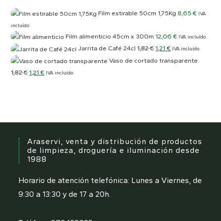
Film estirable 50cm 1,75Kg
8,65
€
IVA
incluído
Film alimenticio 45cm x 300m
12,06
€
IVA incluído
Jarrita de Café 24cl
1,82
€
1,21
€
IVA incluído
Vaso de cortado transparente
1,82
€
1,21
€
IVA incluído
Araservi, venta y distribución de productos
de limpieza, droguería e iluminación desde
1988
Horario de atención telefónica: Lunes a Viernes, de
9:30 a 13:30 y de 17 a 20h.