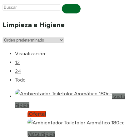
Buscar
en
Limpieza e Higiene
esta
web
Visualización:
12
24
Todo
Vista
rápida
¡Oferta!
Vista rápida