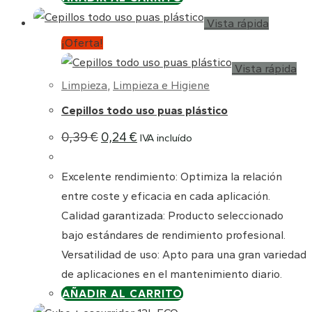
Vista rápida
¡Oferta!
Vista rápida
Limpieza
,
Limpieza e Higiene
Cepillos todo uso puas plástico
El
El
0,39
€
0,24
€
IVA incluído
precio
precio
original
actual
era:
es:
Excelente rendimiento: Optimiza la relación
0,39 €.
0,24 €.
entre coste y eficacia en cada aplicación.
Calidad garantizada: Producto seleccionado
bajo estándares de rendimiento profesional.
Versatilidad de uso: Apto para una gran variedad
de aplicaciones en el mantenimiento diario.
AÑADIR AL CARRITO