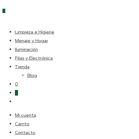
Escape
0
para
cerrar
DE
el
Limpieza e Higiene
panel
Menaje y Hogar
LA
de
Iluminación
búsqueda.
Pilas y Electrónica
Tienda
WEB
Blog
0
0
Alternar
búsqueda
Mi cuenta
de
Carrito
la
Contacto
web