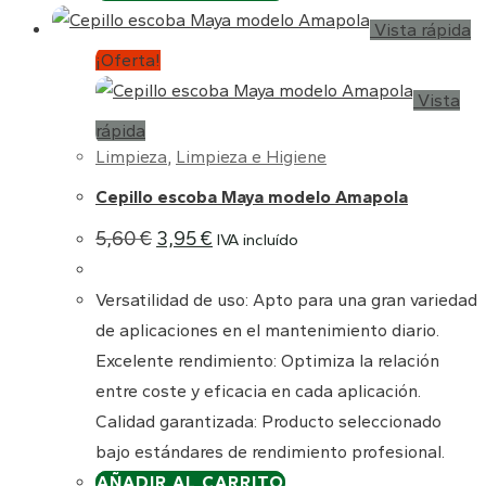
Vista rápida
¡Oferta!
Vista
rápida
Limpieza
,
Limpieza e Higiene
Cepillo escoba Maya modelo Amapola
El
El
5,60
€
3,95
€
IVA incluído
precio
precio
original
actual
era:
es:
Versatilidad de uso: Apto para una gran variedad
5,60 €.
3,95 €.
de aplicaciones en el mantenimiento diario.
Excelente rendimiento: Optimiza la relación
entre coste y eficacia en cada aplicación.
Calidad garantizada: Producto seleccionado
bajo estándares de rendimiento profesional.
AÑADIR AL CARRITO