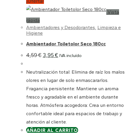
¡Oferta!
Vista
rápida
Ambientadores y Desodorantes
,
Limpieza e
Higiene
Ambientador Toiletolor Seco 180cc
El
El
4,59
€
3,95
€
IVA incluído
precio
precio
original
actual
era:
es:
Neutralización total: Elimina de raíz los malos
4,59 €.
3,95 €.
olores en lugar de solo enmascararlos.
Fragancia persistente: Mantiene un aroma
fresco y agradable en el ambiente durante
horas. Atmósfera acogedora: Crea un entorno
confortable ideal para espacios de trabajo y
atención al cliente.
AÑADIR AL CARRITO