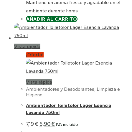
Mantiene un aroma fresco y agradable en el
ambiente durante horas.
AÑADIR AL CARRITO
Vista rápida
¡Oferta!
Vista rápida
Ambientadores y Desodorantes
,
Limpieza e
Higiene
Ambientador Toiletolor Lager Esencia
Lavanda 750ml
El
El
7,19
€
5,90
€
IVA incluído
precio
precio