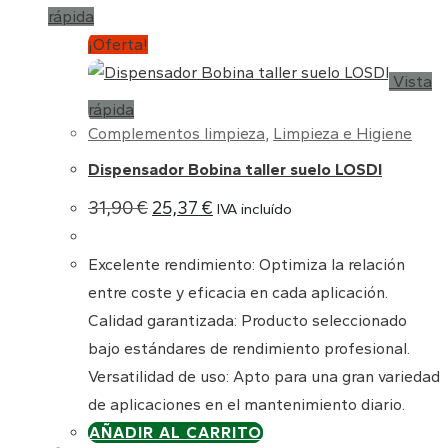
rápida
¡Oferta!
Vista
rápida
Complementos limpieza
,
Limpieza e Higiene
Dispensador Bobina taller suelo LOSDI
El
El
31,90
€
25,37
€
IVA incluído
precio
precio
original
actual
era:
es:
Excelente rendimiento: Optimiza la relación
31,90 €.
25,37 €.
entre coste y eficacia en cada aplicación.
Calidad garantizada: Producto seleccionado
bajo estándares de rendimiento profesional.
Versatilidad de uso: Apto para una gran variedad
de aplicaciones en el mantenimiento diario.
AÑADIR AL CARRITO