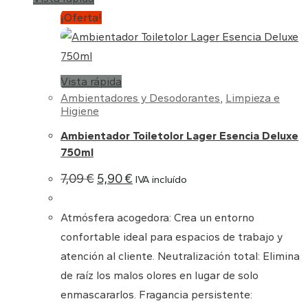
¡Oferta!
Vista rápida
Ambientadores y Desodorantes
,
Limpieza e
Higiene
Ambientador Toiletolor Lager Esencia Deluxe
750ml
El
El
7,09
€
5,90
€
IVA incluído
precio
precio
original
actual
era:
es:
Atmósfera acogedora: Crea un entorno
7,09 €.
5,90 €.
confortable ideal para espacios de trabajo y
atención al cliente. Neutralización total: Elimina
de raíz los malos olores en lugar de solo
enmascararlos. Fragancia persistente: