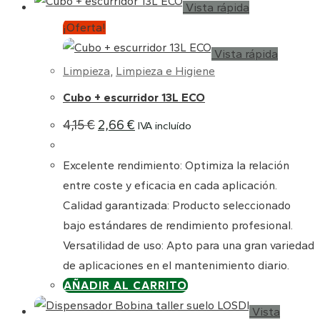
Vista rápida
¡Oferta!
Vista rápida
Limpieza
,
Limpieza e Higiene
Cubo + escurridor 13L ECO
El
El
4,15
€
2,66
€
IVA incluído
precio
precio
original
actual
era:
es:
Excelente rendimiento: Optimiza la relación
4,15 €.
2,66 €.
entre coste y eficacia en cada aplicación.
Calidad garantizada: Producto seleccionado
bajo estándares de rendimiento profesional.
Versatilidad de uso: Apto para una gran variedad
de aplicaciones en el mantenimiento diario.
AÑADIR AL CARRITO
Vista