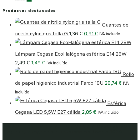
Productos destacados
Guantes de
El
El
nitrilo nylon gris talla G
1,36
€
0,91
€
IVA incluído
precio
precio
original
actual
Lámpara Cegasa EcoHalógena esférica E14 28W
era:
es:
El
El
2,49
€
1,49
€
IVA incluído
1,36 €.
0,91 €.
precio
precio
Rollo
original
actual
de papel higiénico industrial Fardo 18U
28,74
€
IVA
era:
es:
incluído
2,49 €.
1,49 €.
Esférica
Cegasa LED 5,5W E27 cálida
2,85
€
IVA incluído
Araservi, venta y distribución de productos de
limpieza, droguería e iluminación desde 1988