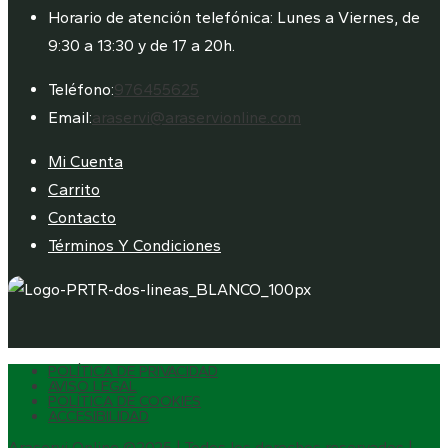
Horario de atención telefónica: Lunes a Viernes, de
9:30 a 13:30 y de 17 a 20h.
Se
Teléfono:
976455625
abre
Se
Email:
araservi@araservionline.com
en
abre
Mi Cuenta
tu
en
Carrito
aplicación
tu
Contacto
aplicación
Términos Y Condiciones
POLÍTICA DE PRIVACIDAD
AVISO LEGAL
POLÍTICA DE COOKIES
ACCESIBILIDAD
Araservi Online ©2025 | Todos los derechos reservados |