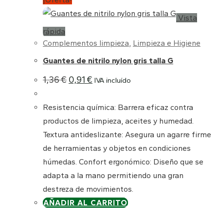
Vista
rápida
Complementos limpieza
,
Limpieza e Higiene
Guantes de nitrilo nylon gris talla G
El
El
1,36
€
0,91
€
IVA incluído
precio
precio
original
actual
era:
es:
Resistencia química: Barrera eficaz contra
1,36 €.
0,91 €.
productos de limpieza, aceites y humedad.
Textura antideslizante: Asegura un agarre firme
de herramientas y objetos en condiciones
húmedas. Confort ergonómico: Diseño que se
adapta a la mano permitiendo una gran
destreza de movimientos.
AÑADIR AL CARRITO