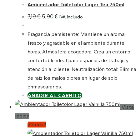
Ambientador Toiletolor Lager Tea 750ml
El
El
7,19
€
5,90
€
IVA incluído
precio
precio
original
actual
era:
es:
Fragancia persistente: Mantiene un aroma
7,19 €.
5,90 €.
fresco y agradable en el ambiente durante
horas. Atmósfera acogedora: Crea un entorno
confortable ideal para espacios de trabajo y
atención al cliente. Neutralización total: Elimina
de raíz los malos olores en lugar de solo
enmascararlos.
AÑADIR AL CARRITO
Vista
rápida
¡Oferta!