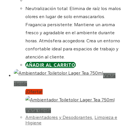
original
actual
era:
es:
Neutralización total: Elimina de raíz los malos
7,19 €.
5,90 €.
olores en lugar de solo enmascararlos.
Fragancia persistente: Mantiene un aroma
fresco y agradable en el ambiente durante
horas. Atmósfera acogedora: Crea un entorno
confortable ideal para espacios de trabajo y
atención al cliente.
AÑADIR AL CARRITO
Vista
rápida
¡Oferta!
Vista rápida
Ambientadores y Desodorantes
,
Limpieza e
Higiene