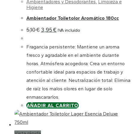
Ambientadores y Desodorantes
,
Limpieza e
Higiene
Ambientador Toiletolor Aromático 180cc
El
El
5,10
€
3,95
€
IVA incluído
precio
precio
original
actual
era:
es:
Fragancia persistente: Mantiene un aroma
5,10 €.
3,95 €.
fresco y agradable en el ambiente durante
horas. Atmósfera acogedora: Crea un entorno
confortable ideal para espacios de trabajo y
atención al cliente. Neutralización total: Elimina
de raíz los malos olores en lugar de solo
enmascararlos.
AÑADIR AL CARRITO
Vista rápida