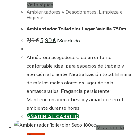
Vista rápida
Ambientadores y Desodorantes
,
Limpieza e
Higiene
Ambientador Toiletolor Lager Vainilla 750ml
El
El
7,19
€
5,90
€
IVA incluído
precio
precio
original
actual
era:
es:
Atmósfera acogedora: Crea un entorno
7,19 €.
5,90 €.
confortable ideal para espacios de trabajo y
atención al cliente. Neutralización total: Elimina
de raíz los malos olores en lugar de solo
enmascararlos. Fragancia persistente:
Mantiene un aroma fresco y agradable en el
ambiente durante horas.
AÑADIR AL CARRITO
Vista rápida