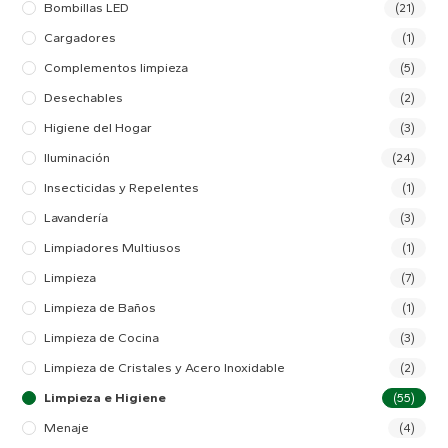
Bombillas LED
(21)
Cargadores
(1)
Complementos limpieza
(5)
Desechables
(2)
Higiene del Hogar
(3)
Iluminación
(24)
Insecticidas y Repelentes
(1)
Lavandería
(3)
Limpiadores Multiusos
(1)
Limpieza
(7)
Limpieza de Baños
(1)
Limpieza de Cocina
(3)
Limpieza de Cristales y Acero Inoxidable
(2)
Limpieza e Higiene
(55)
Menaje
(4)