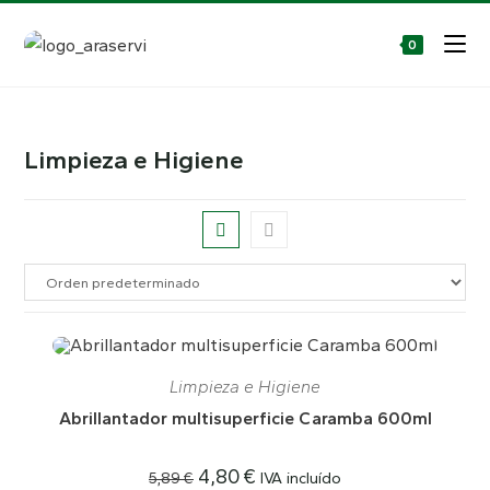
0
Limpieza e Higiene
AGOTADO
Limpieza e Higiene
Abrillantador multisuperficie Caramba 600ml
El
El
4,80
€
IVA incluído
5,89
€
precio
precio