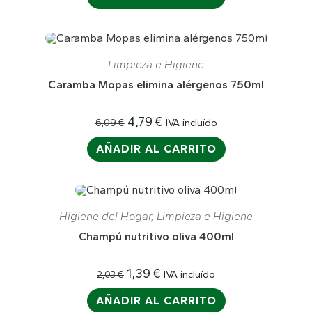
6,47 €.
3,63 €.
¡OFERTA!
Limpieza e Higiene
Caramba Mopas elimina alérgenos 750ml
El
El
4,79
€
IVA incluído
6,09
€
precio
precio
original
actual
AÑADIR AL CARRITO
era:
es:
6,09 €.
4,79 €.
¡OFERTA!
Higiene del Hogar
,
Limpieza e Higiene
Champú nutritivo oliva 400ml
El
El
1,39
€
IVA incluído
2,03
€
precio
precio
original
actual
AÑADIR AL CARRITO
era:
es:
2,03 €.
1,39 €.