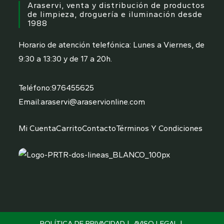
Araservi, venta y distribución de productos
de limpieza, droguería e iluminación desde
1988
Horario de atención telefónica: Lunes a Viernes, de
9:30 a 13:30 y de 17 a 20h.
Se
Teléfono:
976455625
abre
Se
Email:
araservi@araservionline.com
en
abre
tu
en
Mi Cuenta
Carrito
Contacto
Términos Y Condiciones
aplicación
tu
aplicación
POLÍTICA DE PRIVACIDAD
AVISO LEGAL