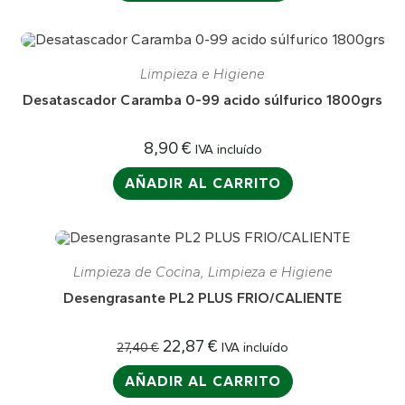
Limpieza e Higiene
Desatascador Caramba 0-99 acido súlfurico 1800grs
8,90
€
IVA incluído
AÑADIR AL CARRITO
¡OFERTA!
Limpieza de Cocina
,
Limpieza e Higiene
Desengrasante PL2 PLUS FRIO/CALIENTE
El
El
22,87
€
IVA incluído
27,40
€
precio
precio
original
actual
AÑADIR AL CARRITO
era:
es:
27,40 €.
22,87 €.