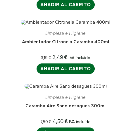
original
actual
AÑADIR AL CARRITO
era:
es:
3,70 €.
2,95 €.
¡OFERTA!
Limpieza e Higiene
Ambientador Citronela Caramba 400ml
El
El
2,49
€
IVA incluído
3,19
€
precio
precio
original
actual
AÑADIR AL CARRITO
era:
es:
3,19 €.
2,49 €.
¡OFERTA!
Limpieza e Higiene
Caramba Aire Sano desagües 300ml
El
El
4,50
€
IVA incluído
7,50
€
precio
precio
original
actual