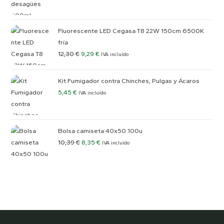
precio
precio
original
actual
era:
es:
Fluorescente LED Cegasa T8 22W 150cm 6500K
7,50 €.
4,50 €.
fría
El
El
12,30
€
9,29
€
IVA incluído
precio
precio
original
actual
Kit Fumigador contra Chinches, Pulgas y Ácaros
era:
es:
5,45
€
IVA incluído
12,30 €.
9,29 €.
Bolsa camiseta 40x50 100u
El
El
10,39
€
8,35
€
IVA incluído
precio
precio
original
actual
era:
es:
10,39 €.
8,35 €.