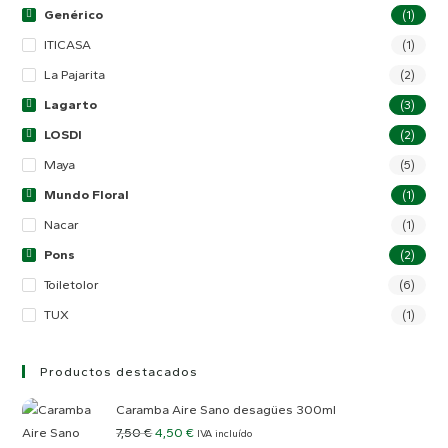
Genérico
(1)
ITICASA
(1)
La Pajarita
(2)
Lagarto
(3)
LOSDI
(2)
Maya
(5)
Mundo Floral
(1)
Nacar
(1)
Pons
(2)
Toiletolor
(6)
TUX
(1)
Productos destacados
Caramba Aire Sano desagües 300ml
El
El
7,50
€
4,50
€
IVA incluído