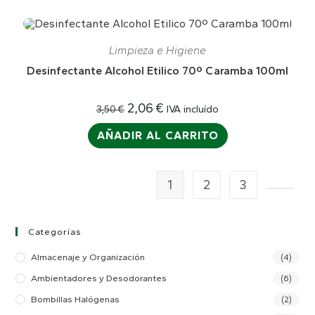
¡OFERTA!
Limpieza e Higiene
Desinfectante Alcohol Etilico 70º Caramba 100ml
El
El
2,06
€
IVA incluído
3,50
€
precio
precio
original
actual
AÑADIR AL CARRITO
era:
es:
3,50 €.
2,06 €.
1
2
3
Categorías
Almacenaje y Organización
(4)
Ambientadores y Desodorantes
(6)
Bombillas Halógenas
(2)