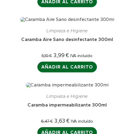
AÑADIR AL CARRITO
era:
es:
7,50 €.
4,50 €.
¡OFERTA!
Limpieza e Higiene
Caramba Aire Sano desinfectante 300ml
El
El
3,99
€
IVA incluído
5,10
€
precio
precio
original
actual
AÑADIR AL CARRITO
era:
es:
5,10 €.
3,99 €.
¡OFERTA!
Limpieza e Higiene
Caramba impermeabilizante 300ml
El
El
3,63
€
IVA incluído
6,47
€
precio
precio
original
actual
AÑADIR AL CARRITO
era:
es: