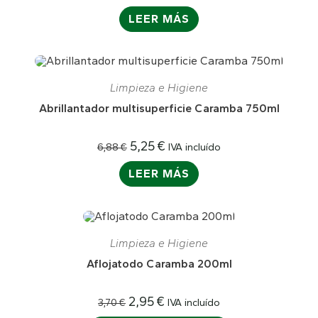
original
actual
LEER MÁS
era:
es:
5,89 €.
4,80 €.
AGOTADO
Limpieza e Higiene
Abrillantador multisuperficie Caramba 750ml
El
El
5,25
€
IVA incluído
6,88
€
precio
precio
original
actual
LEER MÁS
era:
es:
6,88 €.
5,25 €.
¡OFERTA!
Limpieza e Higiene
Aflojatodo Caramba 200ml
El
El
2,95
€
IVA incluído
3,70
€
precio
precio