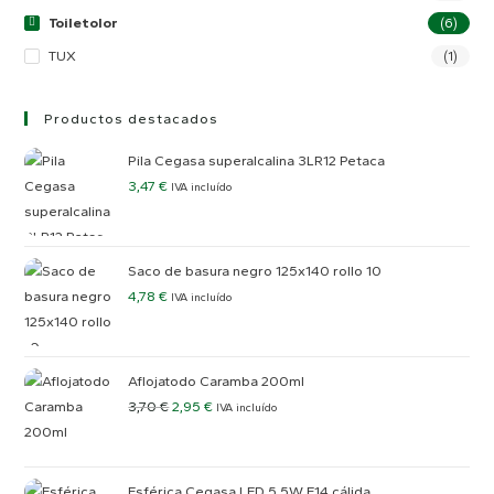
Toiletolor
(6)
TUX
(1)
Productos destacados
Pila Cegasa superalcalina 3LR12 Petaca
3,47
€
IVA incluído
Saco de basura negro 125x140 rollo 10
4,78
€
IVA incluído
Aflojatodo Caramba 200ml
3,70
€
2,95
€
IVA incluído
Esférica Cegasa LED 5,5W E14 cálida