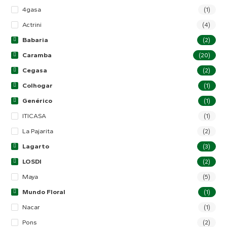
4gasa
(1)
Actrini
(4)
Babaria
(2)
Caramba
(20)
Cegasa
(2)
Colhogar
(1)
Genérico
(1)
ITICASA
(1)
La Pajarita
(2)
Lagarto
(3)
LOSDI
(2)
Maya
(5)
Mundo Floral
(1)
Nacar
(1)
Pons
(2)