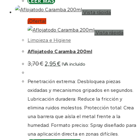
LEER MÁS
Vista rápida
¡Oferta!
Vista rápida
Limpieza e Higiene
Aflojatodo Caramba 200ml
El
El
3,70
€
2,95
€
IVA incluído
precio
precio
original
actual
era:
es:
Penetración extrema: Desbloquea piezas
3,70 €.
2,95 €.
oxidadas y mecanismos gripados en segundos.
Lubricación duradera: Reduce la fricción y
elimina ruidos molestos. Protección total: Crea
una barrera que aísla el metal frente a la
humedad. Formato preciso: Spray diseñado para
una aplicación directa en zonas difíciles.