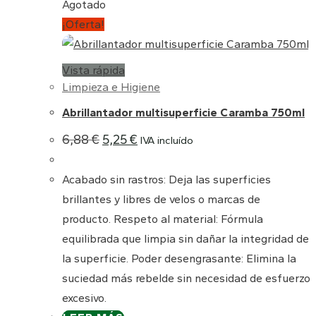
Agotado
¡Oferta!
Vista rápida
Limpieza e Higiene
Abrillantador multisuperficie Caramba 750ml
El
El
6,88
€
5,25
€
IVA incluído
precio
precio
original
actual
era:
es:
Acabado sin rastros: Deja las superficies
6,88 €.
5,25 €.
brillantes y libres de velos o marcas de
producto. Respeto al material: Fórmula
equilibrada que limpia sin dañar la integridad de
la superficie. Poder desengrasante: Elimina la
suciedad más rebelde sin necesidad de esfuerzo
excesivo.