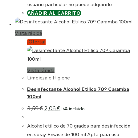
usuario particular no puede adquirirlo.
AÑADIR AL CARRITO
Vista rápida
¡Oferta!
Vista rápida
Limpieza e Higiene
Desinfectante Alcohol Etilico 70º Caramba
100ml
El
El
3,50
€
2,06
€
IVA incluído
precio
precio
original
actual
era:
es:
Alcohol etílico de 70 grados para desinfección
3,50 €.
2,06 €.
en spray. Envase de 100 ml Apta para uso