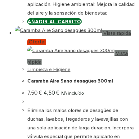
aplicación. Higiene ambiental: Mejora la calidad
del aire y la sensación de bienestar.
AÑADIR AL CARRITO
Vista rápida
¡Oferta!
Vista
rápida
Limpieza e Higiene
Caramba Aire Sano desagües 300ml
El
El
7,50
€
4,50
€
IVA incluído
precio
precio
original
actual
era:
es:
Elimina los malos olores de desagües de
7,50 €.
4,50 €.
duchas, lavabos, fregaderos y lavavajillas con
una sola aplicación de larga duración. Incorpora
válvula especial que permite aplicarlo en