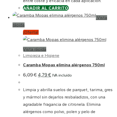
entre coste y eficacia en cada aplicación.
AÑADIR AL CARRITO
Vista
rápida
¡Oferta!
Vista rápida
Limpieza e Higiene
Caramba Mopas elimina alérgenos 750ml
El
El
6,09
€
4,79
€
IVA incluído
precio
precio
original
actual
era:
es:
Limpia y abrilla suelos de parquet, tarima, gres
6,09 €.
4,79 €.
y mármol sin dejarlos resbaladizos, con una
agradable fragancia de citronela. Elimina
alérgenos como polvo, polen y pelo de