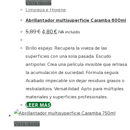
Vista rápida
Limpieza e Higiene
Abrillantador multisuperficie Caramba 600ml
El
El
5,89
€
4,80
€
IVA incluído
precio
precio
original
actual
era:
es:
Brillo espejo: Recupera la viveza de las
5,89 €.
4,80 €.
superficies con una sola pasada. Escudo
antipolvo: Crea una película invisible que retrasa
la acumulación de suciedad. Fórmula segura:
Acabado impecable sin dejar residuos grasos o
resbaladizos. Versatilidad: Apto para múltiples
materiales y superficies profesionales.
LEER MÁS
Vista rápida