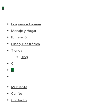
Escape
0
para
cerrar
DE
el
Limpieza e Higiene
panel
Menaje y Hogar
LA
de
Iluminación
búsqueda.
Pilas y Electrónica
Tienda
WEB
Blog
0
0
Alternar
búsqueda
Mi cuenta
de
Carrito
la
Contacto
web