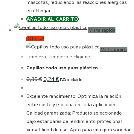
mascotas, reduciendo las reacciones alérgicas
en el hogar.
AÑADIR AL CARRITO
Vista rápida
¡Oferta!
Vista rápida
Limpieza
,
Limpieza e Higiene
Cepillos todo uso puas plástico
El
El
0,39
€
0,24
€
IVA incluído
precio
precio
original
actual
era:
es:
Excelente rendimiento: Optimiza la relación
0,39 €.
0,24 €.
entre coste y eficacia en cada aplicación.
Calidad garantizada: Producto seleccionado
bajo estándares de rendimiento profesional.
Versatilidad de uso: Apto para una gran variedad