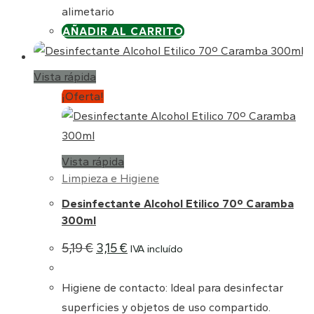
alimetario
AÑADIR AL CARRITO
Vista rápida
¡Oferta!
Vista rápida
Limpieza e Higiene
Desinfectante Alcohol Etilico 70º Caramba
300ml
El
El
5,19
€
3,15
€
IVA incluído
precio
precio
original
actual
era:
es:
Higiene de contacto: Ideal para desinfectar
5,19 €.
3,15 €.
superficies y objetos de uso compartido.