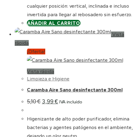
cualquier posición: vertical, inclinada e incluso
invertida para llegar al rebosadero sin esfuerzo.
AÑADIR AL CARRITO
Vista
rápida
¡Oferta!
Vista rápida
Limpieza e Higiene
Caramba Aire Sano desinfectante 300ml
El
El
5,10
€
3,99
€
IVA incluído
precio
precio
original
actual
era:
es:
Higenizante de alto poder purificador, elimina
5,10 €.
3,99 €.
bacterias y agentes patógenos en el ambiente,
dejando un olor neutro.