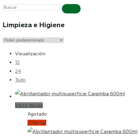
Buscar
en
Limpieza e Higiene
esta
web
Visualización:
12
24
Todo
Vista rápida
Agotado
¡Oferta!