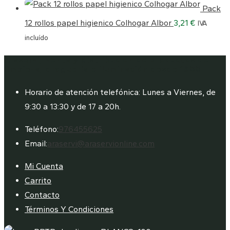
precio
precio
Pack
original
actual
12 rollos papel higienico Colhogar Albor
3,21
€
IVA
era:
es:
incluído
3,80 €.
2,95 €.
Araservi, venta y distribución de productos de
limpieza, droguería e iluminación desde 1988
Horario de atención telefónica: Lunes a Viernes, de
9:30 a 13:30 y de 17 a 20h.
Se
Teléfono:
976455625
abre
Se
Email:
araservi@araservionline.com
en
abre
Mi Cuenta
tu
en
Carrito
aplicación
tu
Contacto
aplicación
Términos Y Condiciones