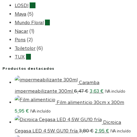
LOSDI
(2)
Maya
(5)
Mundo Floral
(1)
Nacar
(1)
Pons
(2)
Toiletolor
(6)
TUX
(1)
Productos destacados
Caramba
El
El
impermeabilizante 300ml
6,47
€
3,63
€
IVA incluído
precio
precio
Film alimenticio 30cm x 300m
original
actual
5,95
€
IVA incluído
era:
es:
Dicroica
6,47 €.
3,63 €.
El
El
Cegasa LED 4,5W GU10 fría
3,80
€
2,95
€
IVA incluído