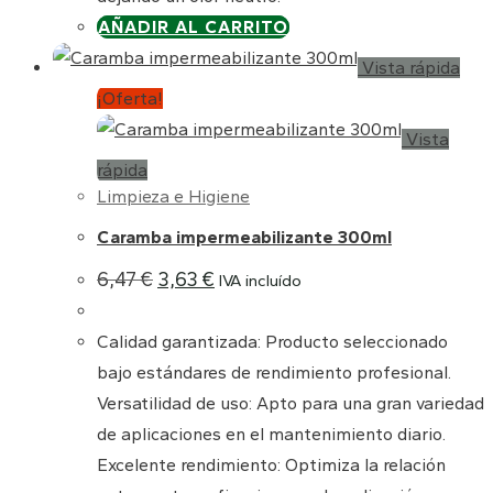
AÑADIR AL CARRITO
Vista rápida
¡Oferta!
Vista
rápida
Limpieza e Higiene
Caramba impermeabilizante 300ml
El
El
6,47
€
3,63
€
IVA incluído
precio
precio
original
actual
era:
es:
Calidad garantizada: Producto seleccionado
6,47 €.
3,63 €.
bajo estándares de rendimiento profesional.
Versatilidad de uso: Apto para una gran variedad
de aplicaciones en el mantenimiento diario.
Excelente rendimiento: Optimiza la relación