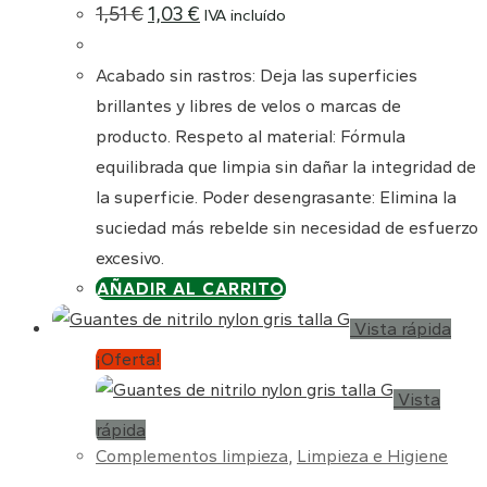
El
El
1,51
€
1,03
€
IVA incluído
precio
precio
original
actual
era:
es:
Acabado sin rastros: Deja las superficies
1,51 €.
1,03 €.
brillantes y libres de velos o marcas de
producto. Respeto al material: Fórmula
equilibrada que limpia sin dañar la integridad de
la superficie. Poder desengrasante: Elimina la
suciedad más rebelde sin necesidad de esfuerzo
excesivo.
AÑADIR AL CARRITO
Vista rápida
¡Oferta!
Vista
rápida
Complementos limpieza
,
Limpieza e Higiene