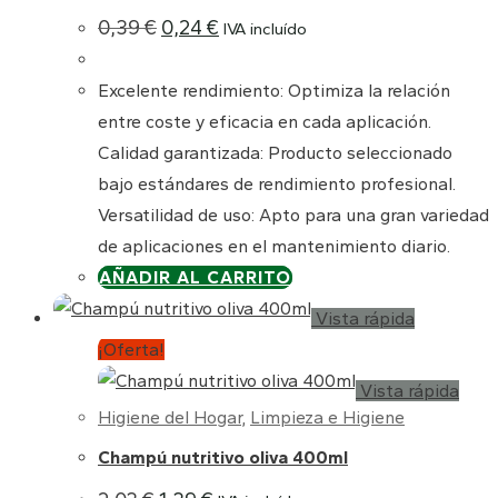
El
El
0,39
€
0,24
€
IVA incluído
precio
precio
original
actual
era:
es:
Excelente rendimiento: Optimiza la relación
0,39 €.
0,24 €.
entre coste y eficacia en cada aplicación.
Calidad garantizada: Producto seleccionado
bajo estándares de rendimiento profesional.
Versatilidad de uso: Apto para una gran variedad
de aplicaciones en el mantenimiento diario.
AÑADIR AL CARRITO
Vista rápida
¡Oferta!
Vista rápida
Higiene del Hogar
,
Limpieza e Higiene
Champú nutritivo oliva 400ml
El
El