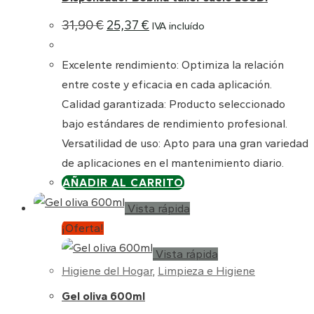
El
El
31,90
€
25,37
€
IVA incluído
precio
precio
original
actual
era:
es:
Excelente rendimiento: Optimiza la relación
31,90 €.
25,37 €.
entre coste y eficacia en cada aplicación.
Calidad garantizada: Producto seleccionado
bajo estándares de rendimiento profesional.
Versatilidad de uso: Apto para una gran variedad
de aplicaciones en el mantenimiento diario.
AÑADIR AL CARRITO
Vista rápida
¡Oferta!
Vista rápida
Higiene del Hogar
,
Limpieza e Higiene
Gel oliva 600ml