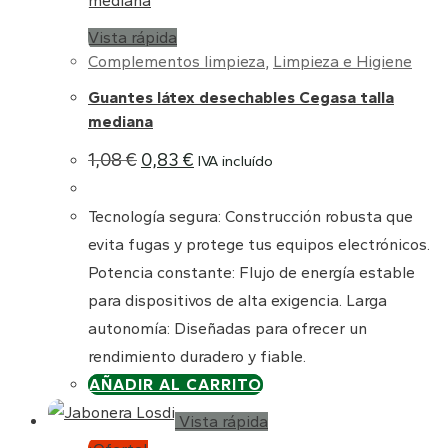
Vista rápida
Complementos limpieza
,
Limpieza e Higiene
Guantes látex desechables Cegasa talla
mediana
El
El
1,08
€
0,83
€
IVA incluído
precio
precio
original
actual
era:
es:
Tecnología segura: Construcción robusta que
1,08 €.
0,83 €.
evita fugas y protege tus equipos electrónicos.
Potencia constante: Flujo de energía estable
para dispositivos de alta exigencia. Larga
autonomía: Diseñadas para ofrecer un
rendimiento duradero y fiable.
AÑADIR AL CARRITO
Vista rápida