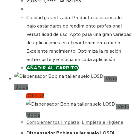
2,03
€
1,39
€
IVA incluído
precio
precio
original
actual
era:
es:
Calidad garantizada: Producto seleccionado
2,03 €.
1,39 €.
bajo estándares de rendimiento profesional.
Versatilidad de uso: Apto para una gran variedad
de aplicaciones en el mantenimiento diario.
Excelente rendimiento: Optimiza la relación
entre coste y eficacia en cada aplicación.
AÑADIR AL CARRITO
Vista
rápida
¡Oferta!
Vista
rápida
Complementos limpieza
,
Limpieza e Higiene
Dispensador Bobina taller suelo LOSDI