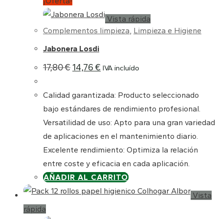
¡Oferta!
Vista rápida
Complementos limpieza
,
Limpieza e Higiene
Jabonera Losdi
El
El
17,80
€
14,76
€
IVA incluído
precio
precio
original
actual
era:
es:
Calidad garantizada: Producto seleccionado
17,80 €.
14,76 €.
bajo estándares de rendimiento profesional.
Versatilidad de uso: Apto para una gran variedad
de aplicaciones en el mantenimiento diario.
Excelente rendimiento: Optimiza la relación
entre coste y eficacia en cada aplicación.
AÑADIR AL CARRITO
Vista
rápida