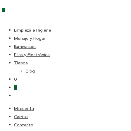
Escape
0
para
cerrar
DE
el
Limpieza e Higiene
panel
Menaje y Hogar
LA
de
Iluminación
búsqueda.
Pilas y Electrónica
Tienda
WEB
Blog
0
0
Alternar
búsqueda
Mi cuenta
de
Carrito
la
Contacto
web