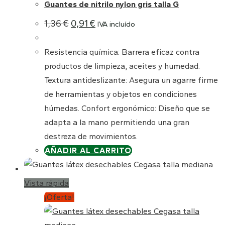
Guantes de nitrilo nylon gris talla G
El
El
1,36
€
0,91
€
IVA incluído
precio
precio
original
actual
era:
es:
Resistencia química: Barrera eficaz contra
1,36 €.
0,91 €.
productos de limpieza, aceites y humedad.
Textura antideslizante: Asegura un agarre firme
de herramientas y objetos en condiciones
húmedas. Confort ergonómico: Diseño que se
adapta a la mano permitiendo una gran
destreza de movimientos.
AÑADIR AL CARRITO
Vista rápida
¡Oferta!