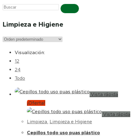
Buscar
en
Limpieza e Higiene
esta
web
Visualización:
12
24
Todo
Vista rápida
¡Oferta!
Vista rápida
Limpieza
,
Limpieza e Higiene
Cepillos todo uso puas plástico