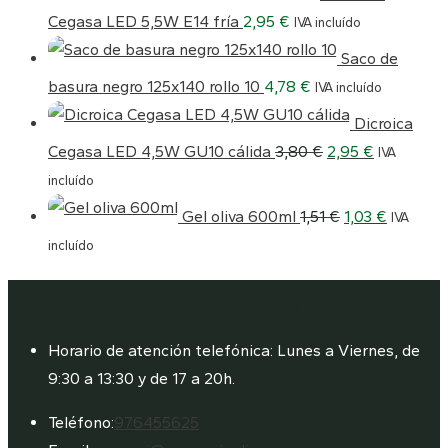
Cegasa LED 5,5W E14 fría
2,95
€
IVA incluído
Saco de
basura negro 125x140 rollo 10
4,78
€
IVA incluído
Dicroica
El
El
Cegasa LED 4,5W GU10 cálida
3,80
€
2,95
€
IVA
precio
precio
incluído
original
El
actual
El
Gel oliva 600ml
1,51
€
1,03
€
IVA
era:
precio
es:
precio
incluído
3,80 €.
original
2,95 €.
actual
Araservi, venta y distribución de productos de
era:
es:
limpieza, droguería e iluminación desde 1988
1,51 €.
1,03 €.
Horario de atención telefónica: Lunes a Viernes, de
9:30 a 13:30 y de 17 a 20h.
Se
Teléfono:
976455625