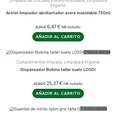
Limpieza de Cristales y Acero Inoxidable
,
Limpieza e
Higiene
Actrini limpiador abrillantador acero inoxidable 750ml
6,47
€
IVA incluído
8,20
€
AÑADIR AL CARRITO
Vista rápida
¡OFERTA!
Complementos limpieza
,
Limpieza e Higiene
Dispensador Bobina taller suelo LOSDI
25,37
€
IVA incluído
31,90
€
AÑADIR AL CARRITO
Vista rápida
¡OFERTA!