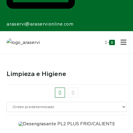
araservi@araservionline.com
0
Limpieza e Higiene
¡OFERTA!