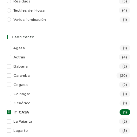
Residuos
(5)
Textiles del Hogar
(4)
Varios iluminación
(1)
Fabricante
4gasa
(1)
Actrini
(4)
Babaria
(2)
Caramba
(20)
Cegasa
(2)
Colhogar
(1)
Genérico
(1)
ITICASA
(1)
La Pajarita
(2)
Lagarto
(3)