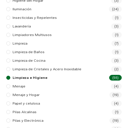
Higiene del Hogar
(3)
Iluminación
(24)
Insecticidas y Repelentes
(1)
Lavandería
(3)
Limpiadores Multiusos
(1)
Limpieza
(7)
Limpieza de Baños
(1)
Limpieza de Cocina
(3)
Limpieza de Cristales y Acero Inoxidable
(2)
Limpieza e Higiene
(55)
Menaje
(4)
Menaje y Hogar
(19)
Papel y celulosa
(4)
Pilas Alcalinas
(1)
Pilas y Electrónica
(19)