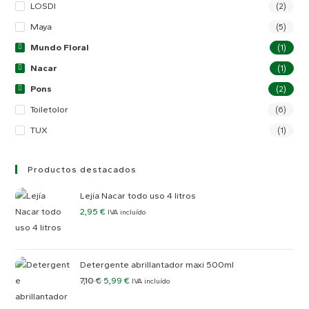
LOSDI
(2)
Maya
(5)
Mundo Floral
(1)
Nacar
(1)
Pons
(2)
Toiletolor
(6)
TUX
(1)
Productos destacados
Lejía Nacar todo uso 4 litros
2,95
€
IVA incluído
Detergente abrillantador maxi 500ml
7,10
€
5,99
€
IVA incluído