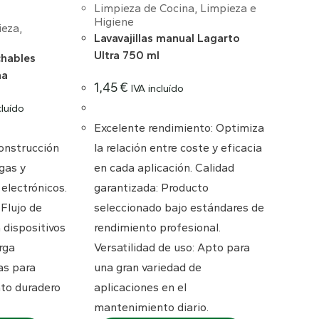
Limpieza de Cocina
,
Limpieza e
Higiene
ieza
,
Lavavajillas manual Lagarto
Ultra 750 ml
chables
na
1,45
€
IVA incluído
cluído
Excelente rendimiento: Optimiza
Construcción
la relación entre coste y eficacia
gas y
en cada aplicación. Calidad
electrónicos.
garantizada: Producto
Flujo de
seleccionado bajo estándares de
 dispositivos
rendimiento profesional.
rga
Versatilidad de uso: Apto para
as para
una gran variedad de
nto duradero
aplicaciones en el
mantenimiento diario.