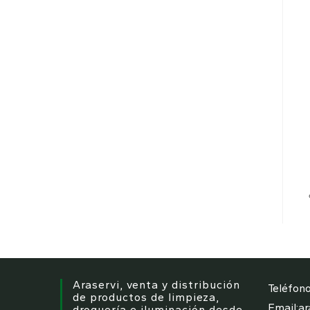
Araservi, venta y distribución
Teléfono
de productos de limpieza,
Email:
ar
droguería e iluminación desde