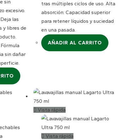
e sin
tras múltiples ciclos de uso. Alta
o excesivo.
absorción: Capacidad superior
 Deja las
para retener líquidos y suciedad
s y libres de
en una pasada.
oducto.
AÑADIR AL CARRITO
: Fórmula
ia sin dañar
uperficie.
RRITO
Vista rápida
Vista rápida