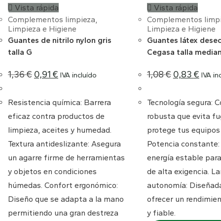
Vista rápida
Vista rápida
Complementos limpieza
,
Complementos limp
Limpieza e Higiene
Limpieza e Higiene
Guantes de nitrilo nylon gris
Guantes látex dese
talla G
Cegasa talla media
El
El
El
El
1,36
€
0,91
€
1,08
€
0,83
€
IVA incluído
IVA in
precio
precio
precio
precio
original
actual
original
actual
era:
es:
era:
es:
1,36 €.
0,91 €.
1,08 €.
0,83 €.
Resistencia química: Barrera
Tecnología segura: 
eficaz contra productos de
robusta que evita fu
limpieza, aceites y humedad.
protege tus equipos 
Textura antideslizante: Asegura
Potencia constante: 
un agarre firme de herramientas
energía estable para
y objetos en condiciones
de alta exigencia. La
húmedas. Confort ergonómico:
autonomía: Diseñad
Diseño que se adapta a la mano
ofrecer un rendimie
permitiendo una gran destreza
y fiable.