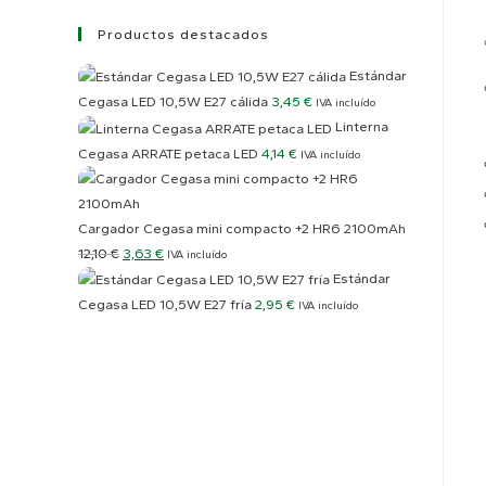
Productos destacados
Estándar
Cegasa LED 10,5W E27 cálida
3,45
€
IVA incluído
Linterna
Cegasa ARRATE petaca LED
4,14
€
IVA incluído
Cargador Cegasa mini compacto +2 HR6 2100mAh
El
El
12,10
€
3,63
€
IVA incluído
Estándar
precio
precio
Cegasa LED 10,5W E27 fría
2,95
€
original
actual
IVA incluído
era:
es:
12,10 €.
3,63 €.