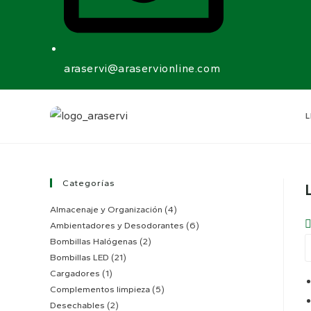
araservi@araservionline.com
L
Categorías
Almacenaje y Organización
(4)
Ambientadores y Desodorantes
(6)
Bombillas Halógenas
(2)
Bombillas LED
(21)
Cargadores
(1)
Complementos limpieza
(5)
Desechables
(2)