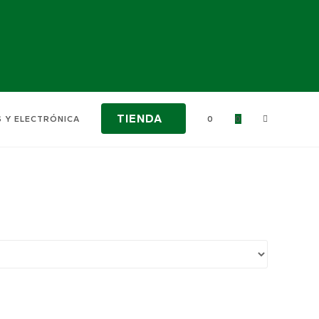
TIENDA
ALTERNAR
S Y ELECTRÓNICA
0
0
BÚSQUEDA
DE
LA