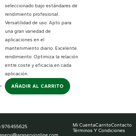
seleccionado bajo estándares de
rendimiento profesional.
Versatilidad de uso: Apto para
una gran variedad de
aplicaciones en el
mantenimiento diario. Excelente
rendimiento: Optimiza la relación
entre coste y eficacia en cada
aplicación.
AÑADIR AL CARRITO
Mi Cuenta
Carrito
Contacto
Se
:
976455625
Términos Y Condiciones
abre
Se
aservi@araservionline.com