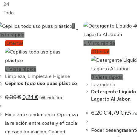
24
Todo
ista rápida
Vista rápida
¡Oferta!
¡Oferta!
Vista rápida
Limpieza
,
Limpieza e Higiene
Vista rápida
Cepillos todo uso puas plástico
Lavandería
Detergente Liquido
El
El
0,39
€
0,24
€
IVA incluído
Lagarto Al Jabon
precio
precio
original
actual
era:
es:
El
El
6,20
€
4,79
€
0,39 €.
0,24 €.
IVA in
Excelente rendimiento: Optimiza
precio
precio
original
actual
la relación entre coste y eficacia
era:
es:
6,20 €.
4,79 €.
Poder desengrasante
en cada aplicación. Calidad