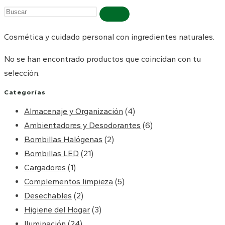
Buscar
en
Cosmética y cuidado personal con ingredientes naturales.
esta
web
No se han encontrado productos que coincidan con tu
selección.
Categorías
Almacenaje y Organización
(4)
Ambientadores y Desodorantes
(6)
Bombillas Halógenas
(2)
Bombillas LED
(21)
Cargadores
(1)
Complementos limpieza
(5)
Desechables
(2)
Higiene del Hogar
(3)
Iluminación
(24)