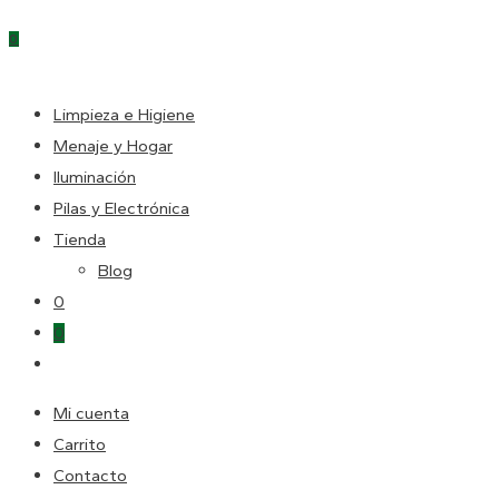
Escape
0
para
cerrar
DE
el
Limpieza e Higiene
panel
Menaje y Hogar
LA
de
Iluminación
búsqueda.
Pilas y Electrónica
Tienda
WEB
Blog
0
0
Alternar
búsqueda
Mi cuenta
de
Carrito
la
Contacto
web