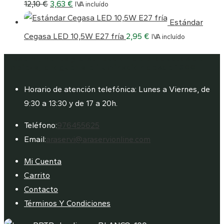
El
El
12,10
€
3,63
€
IVA incluído
precio
precio
Estándar
original
actual
Cegasa LED 10,5W E27 fría
2,95
€
IVA incluído
era:
es:
Araservi, venta y distribución de productos de
12,10 €.
3,63 €.
limpieza, droguería e iluminación desde 1988
Horario de atención telefónica: Lunes a Viernes, de
9:30 a 13:30 y de 17 a 20h.
Se
Teléfono:
976455625
abre
Se
Email:
araservi@araservionline.com
en
abre
Mi Cuenta
tu
en
Carrito
aplicación
tu
Contacto
aplicación
Términos Y Condiciones