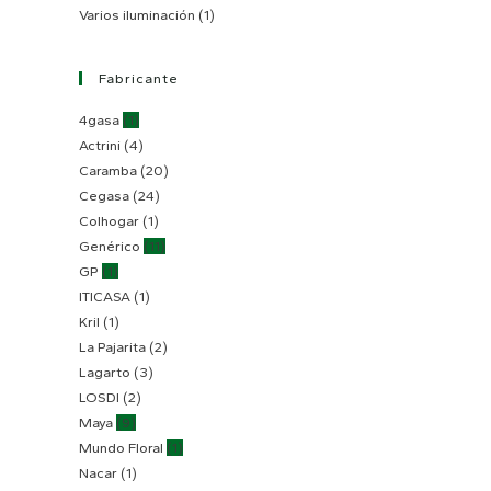
Varios iluminación
(1)
Fabricante
4gasa
(1)
Actrini
(4)
Caramba
(20)
Cegasa
(24)
Colhogar
(1)
Genérico
(11)
GP
(1)
ITICASA
(1)
Kril
(1)
La Pajarita
(2)
Lagarto
(3)
LOSDI
(2)
Maya
(9)
Mundo Floral
(1)
Nacar
(1)