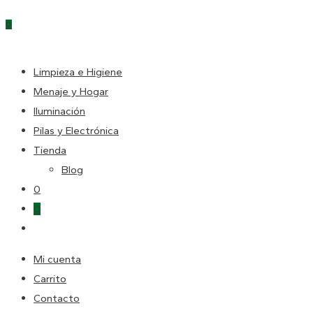
Escape
0
para
cerrar
DE
el
Limpieza e Higiene
panel
Menaje y Hogar
LA
de
Iluminación
búsqueda.
Pilas y Electrónica
Tienda
WEB
Blog
0
0
Alternar
búsqueda
Mi cuenta
de
Carrito
la
Contacto
web