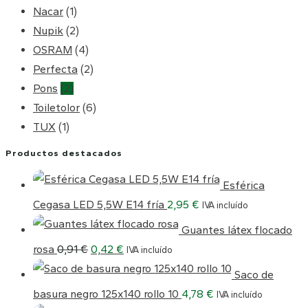
Nacar
(1)
Nupik
(2)
OSRAM
(4)
Perfecta
(2)
Pons
(2)
Toiletolor
(6)
TUX
(1)
Productos destacados
Esférica
Cegasa LED 5,5W E14 fría
2,95
€
IVA incluído
Guantes látex flocado
El
El
rosa
0,91
€
0,42
€
IVA incluído
precio
precio
Saco de
original
actual
basura negro 125x140 rollo 10
4,78
€
IVA incluído
era:
es: