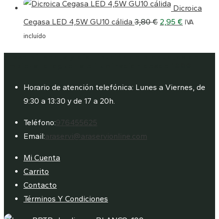
Dicroica
0,91 €.
0,42 €.
El
El
Cegasa LED 4,5W GU10 cálida
3,80
€
2,95
€
IVA
precio
precio
incluído
original
actual
Araservi, venta y distribución de productos de
era:
es:
limpieza, droguería e iluminación desde 1988
3,80 €.
2,95 €.
Horario de atención telefónica: Lunes a Viernes, de
9:30 a 13:30 y de 17 a 20h.
Se
Teléfono:
976455625
abre
Se
Email:
araservi@araservionline.com
en
abre
Mi Cuenta
tu
en
Carrito
aplicación
tu
Contacto
aplicación
Términos Y Condiciones