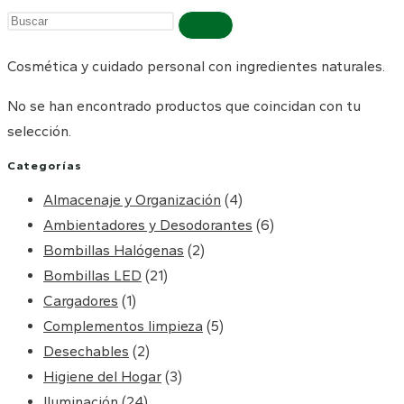
Buscar
en
Cosmética y cuidado personal con ingredientes naturales.
esta
web
No se han encontrado productos que coincidan con tu
selección.
Categorías
Almacenaje y Organización
(4)
Ambientadores y Desodorantes
(6)
Bombillas Halógenas
(2)
Bombillas LED
(21)
Cargadores
(1)
Complementos limpieza
(5)
Desechables
(2)
Higiene del Hogar
(3)
Iluminación
(24)