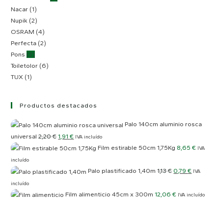
Nacar
(1)
Nupik
(2)
OSRAM
(4)
Perfecta
(2)
Pons
(2)
Toiletolor
(6)
TUX
(1)
Productos destacados
Palo 140cm aluminio rosca
universal
2,20
€
1,91
€
IVA incluído
Film estirable 50cm 1,75Kg
8,65
€
IVA
incluído
Palo plastificado 1,40m
1,13
€
0,79
€
IVA
incluído
Film alimenticio 45cm x 300m
12,06
€
IVA incluído