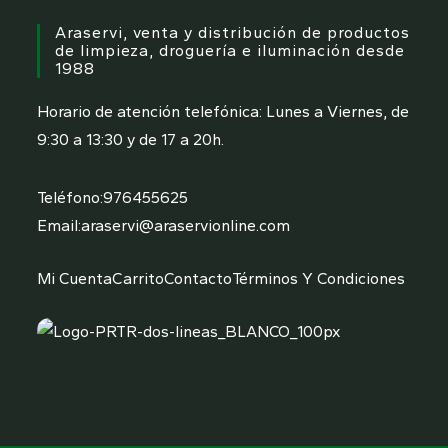
Araservi, venta y distribución de productos
de limpieza, droguería e iluminación desde
1988
Horario de atención telefónica: Lunes a Viernes, de
9:30 a 13:30 y de 17 a 20h.
Se
Teléfono:
976455625
abre
Se
Email:
araservi@araservionline.com
en
abre
tu
en
Mi Cuenta
Carrito
Contacto
Términos Y Condiciones
aplicación
tu
aplicación