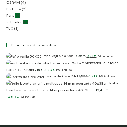
OSRAM
(4)
Perfecta
(2)
Pons
(2)
Toiletolor
(6)
TUX
(1)
Productos destacados
El
El
Paño vajilla 50X55
0,96
€
0,71
€
IVA incluído
precio
precio
Ambientador Toiletolor
El
El
Lager Tea 750ml
7,19
€
5,90
€
original
actual
IVA incluído
El
El
Jarrita de Café 24cl
1,82
€
1,21
€
precio
precio
IVA incluído
era:
es:
precio
precio
Rollo
original
actual
0,96 €.
0,71 €.
bayeta amarilla multiusos 14 m precortada 40x38cm
13,45
€
original
actual
era:
es:
El
El
10,65
€
IVA incluído
era:
es:
7,19 €.
5,90 €.
precio
precio
1,82 €.
1,21 €.
original
actual
era:
es:
13,45 €.
10,65 €.