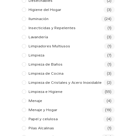
Desechables
(2)
Higiene del Hogar
(3)
Iluminación
(24)
Insecticidas y Repelentes
(1)
Lavandería
(3)
Limpiadores Multiusos
(1)
Limpieza
(7)
Limpieza de Baños
(1)
Limpieza de Cocina
(3)
Limpieza de Cristales y Acero Inoxidable
(2)
Limpieza e Higiene
(55)
Menaje
(4)
Menaje y Hogar
(19)
Papel y celulosa
(4)
Pilas Alcalinas
(1)