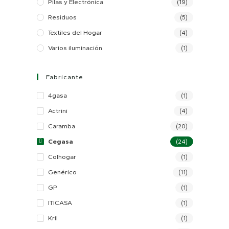
Pilas y Electrónica
(19)
Residuos
(5)
Textiles del Hogar
(4)
Varios iluminación
(1)
Fabricante
4gasa
(1)
Actrini
(4)
Caramba
(20)
Cegasa
(24)
Colhogar
(1)
Genérico
(11)
GP
(1)
ITICASA
(1)
Kril
(1)