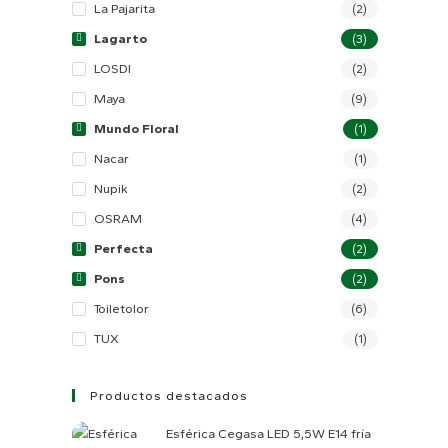
La Pajarita
(2)
Lagarto
(3)
LOSDI
(2)
Maya
(9)
Mundo Floral
(1)
Nacar
(1)
Nupik
(2)
OSRAM
(4)
Perfecta
(2)
Pons
(2)
Toiletolor
(6)
TUX
(1)
Productos destacados
Esférica Cegasa LED 5,5W E14 fría