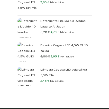
2,95
€
IVA incluído
Detergente Liquido 40 lavados
Lagarto Al Jabon
6,20
€
4,79
€
IVA incluído
Dicroica Cegasa LED 4,5W GU10
cálida
3,80
€
2,95
€
IVA incluído
Lámpara Cegasa LED vela cálida
5,5W E14
2,45
€
IVA incluído