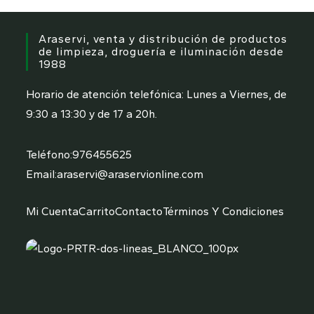
6,09 €.
4,79 €.
Araservi, venta y distribución de productos
de limpieza, droguería e iluminación desde
1988
Horario de atención telefónica: Lunes a Viernes, de
9:30 a 13:30 y de 17 a 20h.
Se
Teléfono:
976455625
abre
Se
Email:
araservi@araservionline.com
en
abre
tu
en
Mi Cuenta
Carrito
Contacto
Términos Y Condiciones
aplicación
tu
aplicación