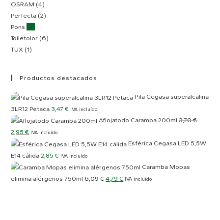
OSRAM
(4)
Perfecta
(2)
Pons
(2)
Toiletolor
(6)
TUX
(1)
Productos destacados
Pila Cegasa superalcalina
3LR12 Petaca
3,47
€
IVA incluído
Aflojatodo Caramba 200ml
3,70
€
El
El
2,95
€
IVA incluído
Esférica Cegasa LED 5,5W
precio
precio
E14 cálida
2,85
€
original
actual
IVA incluído
Caramba Mopas
era:
es:
El
El
elimina alérgenos 750ml
6,09
€
4,79
€
IVA incluído
3,70 €.
2,95 €.
precio
precio
original
actual
era:
es: